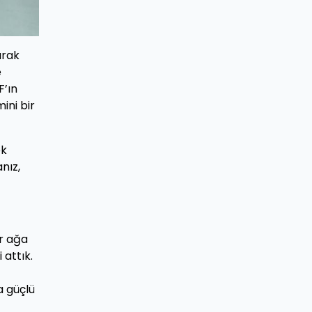
arak
e
F’ın
ini bir
ek
nız,
ir ağa
 attık.
a güçlü