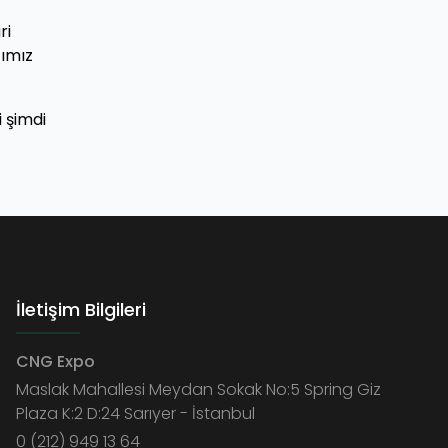
ri
ğımız
i şimdi
İletişim Bilgileri
CNG Expo
Maslak Mahallesi Meydan Sokak No:5 Spring Giz
Plaza K:2 D:24 Sarıyer - İstanbul
0 (212) 949 13 64