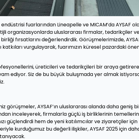
endüstrisi fuarlarından Lineapelle ve MICAM’da AYSAF ol
ijli organizasyonlarda uluslararası firmalar, tedarikçiler v
 birliği fırsatlarını değerlendirdik. Görüşmelerimizde, AYSA
ı katkıları vurgulayarak, fuarımızın küresel pazardaki önem
syonellerini, üreticileri ve tedarikçileri bir araya getirer
devam ediyor. Siz de bu büyük buluşmada yer almak istiyorsa
z.
miz görüşmeler, AYSAF’ın uluslararası alanda daha geniş b
dan inceleyerek, firmalarla güçlü iş birliklerinin temellerini
 güçlendirdi hem de yeni katılımcılar ve ziyaretçiler için
leriyle kurduğumuz bu değerli ilişkiler, AYSAF 2025 için dah
 tanıyacak.