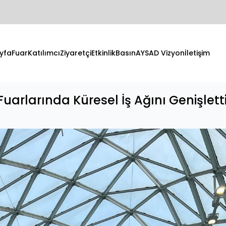
yfa
Fuar
Katılımcı
Ziyaretçi
Etkinlik
Basın
AYSAD Vizyon
İletişim
arlarında Küresel İş Ağını Genişletti